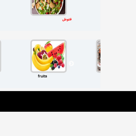
فتوش
fruits
seafood