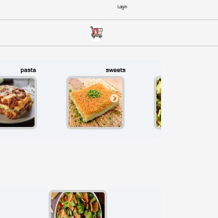
فارغة
0
pasta
sweets
salads